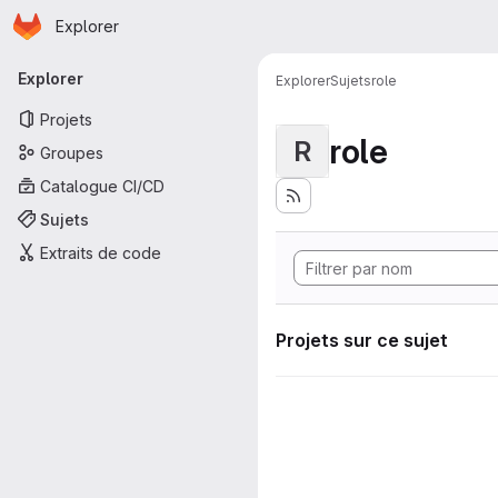
Page d'accueil
Passer au contenu principal
Explorer
Navigation principale
Explorer
Explorer
Sujets
role
Projets
role
R
Groupes
Catalogue CI/CD
Sujets
Extraits de code
Projets sur ce sujet