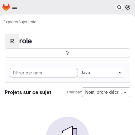
Page d'accueil
Passer au contenu principal
M
Explorer
Sujets
role
role
R
Java
Projets sur ce sujet
Nom, ordre décroissant
Trier par: