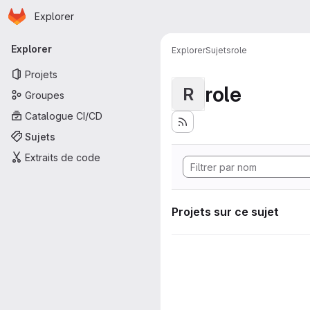
Page d'accueil
Passer au contenu principal
Explorer
Navigation principale
Explorer
Explorer
Sujets
role
Projets
role
R
Groupes
Catalogue CI/CD
Sujets
Extraits de code
Projets sur ce sujet