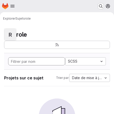
Page d'accueil
Passer au contenu principal
M
Explorer
Sujets
role
role
R
SCSS
Projets sur ce sujet
Date de mise à jour
Trier par: