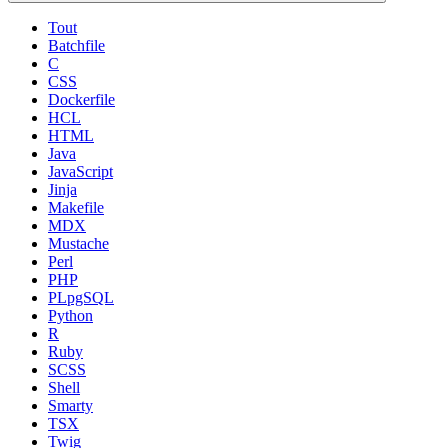
Tout
Batchfile
C
CSS
Dockerfile
HCL
HTML
Java
JavaScript
Jinja
Makefile
MDX
Mustache
Perl
PHP
PLpgSQL
Python
R
Ruby
SCSS
Shell
Smarty
TSX
Twig