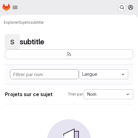
Page d'accueil
Passer au contenu principal
M
Explorer
Sujets
subtitle
subtitle
S
Langue
Projets sur ce sujet
Nom
Trier par: