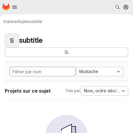
Page d'accueil
Passer au contenu principal
M
Explorer
Sujets
subtitle
subtitle
S
Mustache
Projets sur ce sujet
Nom, ordre décroissant
Trier par: