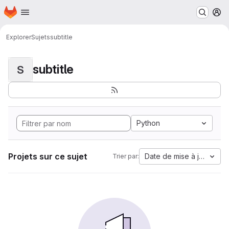
Page d'accueil
Passer au contenu principal
M
Explorer
Sujets
subtitle
subtitle
S
Python
Projets sur ce sujet
Date de mise à jour
Trier par: