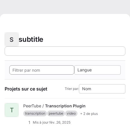
subtitle
S
Langue
Projets sur ce sujet
Nom
Trier par:
Afficher le projet Transcription Plugin
PeerTube /
Transcription Plugin
T
transcription
peertube
video
+ 2 de plus
1
Mis à jour
fév. 26, 2025