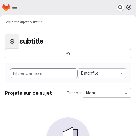
Page d'accueil
Passer au contenu principal
M
Explorer
Sujets
subtitle
subtitle
S
Batchfile
Projets sur ce sujet
Nom
Trier par: