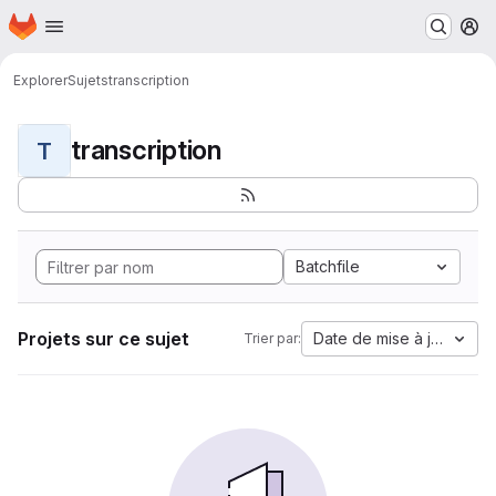
Page d'accueil
Passer au contenu principal
M
Explorer
Sujets
transcription
transcription
T
Batchfile
Projets sur ce sujet
Date de mise à jour
Trier par: