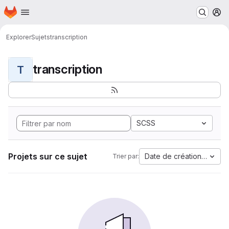
Page d'accueil
Passer au contenu principal
M
Explorer
Sujets
transcription
transcription
T
SCSS
Projets sur ce sujet
Date de création la plus
Trier par: