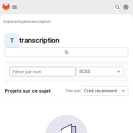
Page d'accueil
Passer au contenu principal
M
Explorer
Sujets
transcription
transcription
T
SCSS
Projets sur ce sujet
Créé récemment
Trier par: