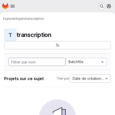
Page d'accueil
Passer au contenu principal
M
Explorer
Sujets
transcription
transcription
T
Batchfile
Projets sur ce sujet
Date de création la plus
Trier par: