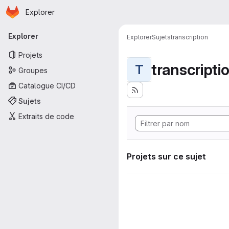
Page d'accueil
Passer au contenu principal
Explorer
Navigation principale
Explorer
Explorer
Sujets
transcription
Projets
transcripti
T
Groupes
Catalogue CI/CD
Sujets
Extraits de code
Projets sur ce sujet