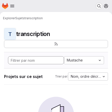
Page d'accueil
Passer au contenu principal
M
Explorer
Sujets
transcription
transcription
T
Mustache
Projets sur ce sujet
Nom, ordre décroissant
Trier par: