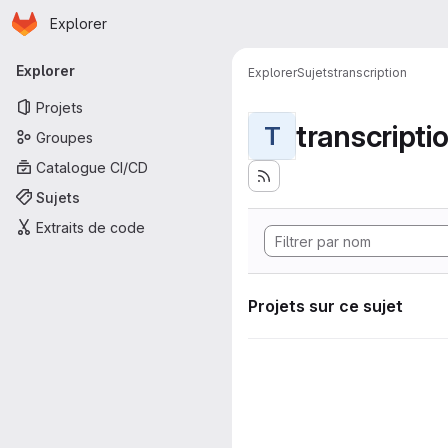
Page d'accueil
Passer au contenu principal
Explorer
Navigation principale
Explorer
Explorer
Sujets
transcription
Projets
transcripti
T
Groupes
Catalogue CI/CD
Sujets
Extraits de code
Projets sur ce sujet