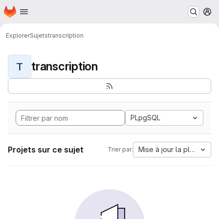
Page d'accueil
Passer au contenu principal
M
Explorer
Sujets
transcription
transcription
T
PLpgSQL
Projets sur ce sujet
Mise à jour la plus anci
Trier par: