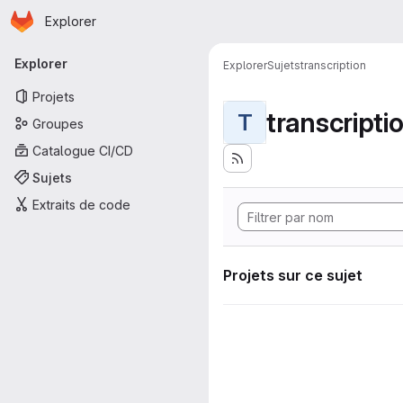
Page d'accueil
Passer au contenu principal
Explorer
Navigation principale
Explorer
Explorer
Sujets
transcription
Projets
transcripti
T
Groupes
Catalogue CI/CD
Sujets
Extraits de code
Projets sur ce sujet