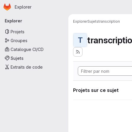
Page d'accueil
Passer au contenu principal
Explorer
Navigation principale
Explorer
Explorer
Sujets
transcription
Projets
transcripti
T
Groupes
Catalogue CI/CD
Sujets
Extraits de code
Projets sur ce sujet