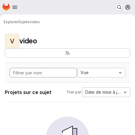
Page d'accueil
Passer au contenu principal
M
Explorer
Sujets
video
video
V
Vue
Projets sur ce sujet
Date de mise à jour
Trier par: