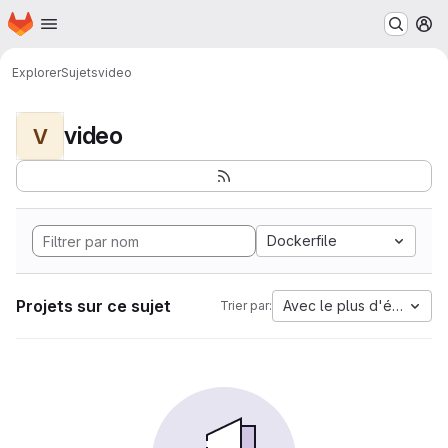
Page d'accueil
Passer au contenu principal
M
Explorer
Sujets
video
video
V
Dockerfile
Projets sur ce sujet
Avec le plus d'étoiles
Trier par: