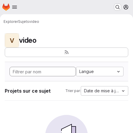
Page d'accueil
Passer au contenu principal
M
Explorer
Sujets
video
video
V
Langue
Projets sur ce sujet
Date de mise à jour
Trier par: