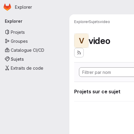
Page d'accueil
Passer au contenu principal
Explorer
Navigation principale
Explorer
Explorer
Sujets
video
Projets
video
V
Groupes
Catalogue CI/CD
Sujets
Extraits de code
Projets sur ce sujet