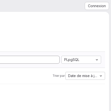
Connexion
PLpgSQL
Date de mise à jour
Trier par: