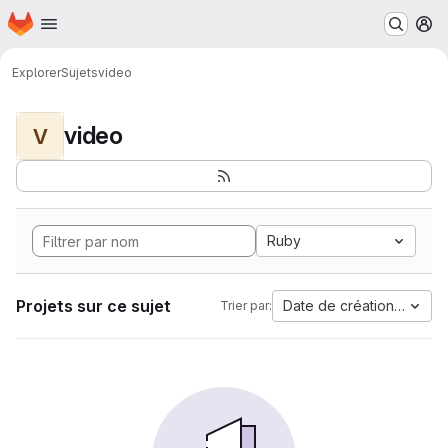
Page d'accueil
Passer au contenu principal
M
Explorer
Sujets
video
video
V
Ruby
Projets sur ce sujet
Date de création la plus
Trier par: