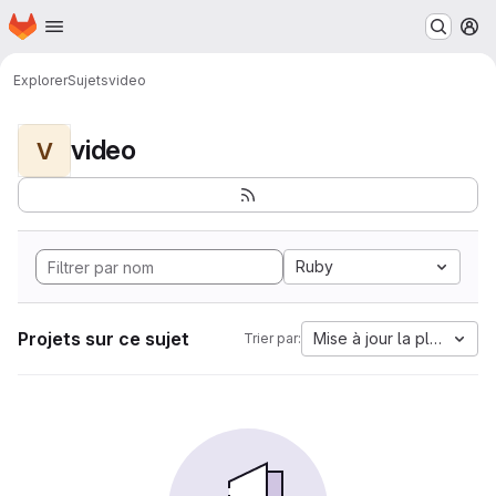
Page d'accueil
Passer au contenu principal
M
Explorer
Sujets
video
video
V
Ruby
Projets sur ce sujet
Mise à jour la plus anci
Trier par: