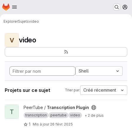
Page d'accueil
Passer au contenu principal
M
Explorer
Sujets
video
video
V
Shell
Projets sur ce sujet
Créé récemment
Trier par:
Afficher le projet Transcription Plugin
PeerTube /
Transcription Plugin
T
transcription
peertube
video
+ 2 de plus
1
Mis à jour
26 févr. 2025