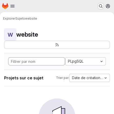
Page d'accueil
Passer au contenu principal
M
Explorer
Sujets
website
website
W
PLpgSQL
Projets sur ce sujet
Date de création la plus
Trier par: