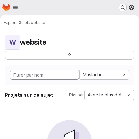
Page d'accueil
Passer au contenu principal
M
Explorer
Sujets
website
website
W
Mustache
Projets sur ce sujet
Avec le plus d'étoiles
Trier par: