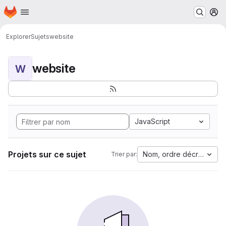
Page d'accueil
Passer au contenu principal
M
Explorer
Sujets
website
website
W
JavaScript
Projets sur ce sujet
Nom, ordre décroissant
Trier par: