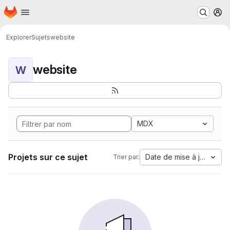
Page d'accueil
Passer au contenu principal
M
Explorer
Sujets
website
website
W
MDX
Projets sur ce sujet
Date de mise à jour
Trier par: