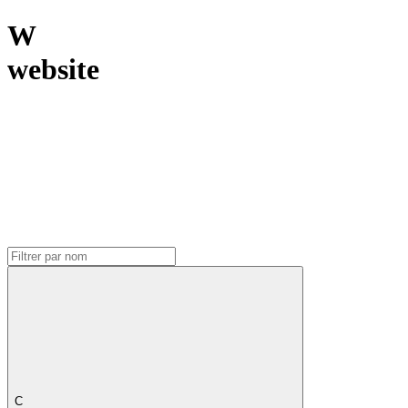
W
website
C