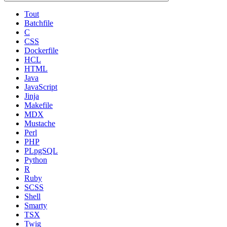
Tout
Batchfile
C
CSS
Dockerfile
HCL
HTML
Java
JavaScript
Jinja
Makefile
MDX
Mustache
Perl
PHP
PLpgSQL
Python
R
Ruby
SCSS
Shell
Smarty
TSX
Twig