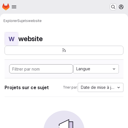
Page d'accueil
Passer au contenu principal
M
Explorer
Sujets
website
website
W
Langue
Projets sur ce sujet
Date de mise à jour
Trier par: