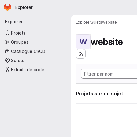
Page d'accueil
Passer au contenu principal
Explorer
Navigation principale
Explorer
Explorer
Sujets
website
Projets
website
W
Groupes
Catalogue CI/CD
Sujets
Extraits de code
Projets sur ce sujet