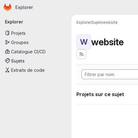
Page d'accueil
Passer au contenu principal
Explorer
Navigation principale
Explorer
Explorer
Sujets
website
Projets
website
W
Groupes
Catalogue CI/CD
Sujets
Extraits de code
Projets sur ce sujet