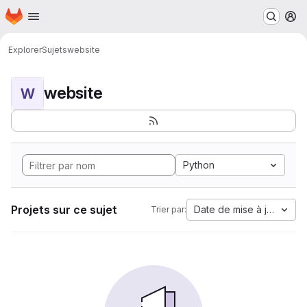
Page d'accueil
Passer au contenu principal
M
Explorer
Sujets
website
website
W
Python
Projets sur ce sujet
Date de mise à jour
Trier par: