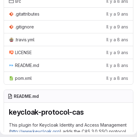
src
Il y a 8 ans
.gitattributes
Il y a 9 ans
.gitignore
Il y a 9 ans
.travis.yml
Il y a 8 ans
LICENSE
Il y a 9 ans
README.md
Il y a 8 ans
pom.xml
Il y a 8 ans
README.md
keycloak-protocol-cas
This plugin for Keycloak Identity and Access Management
(
http://www.keycloak.org
) adds the CAS 3.0 SSO protocol