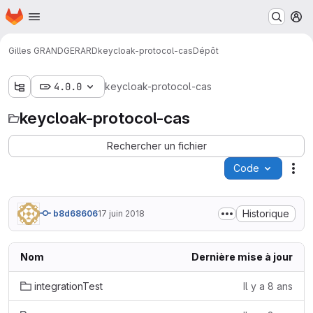
Page d'accueil
Passer au contenu principal
M
Gilles GRANDGERARD
keycloak-protocol-cas
Dépôt
4.0.0
keycloak-protocol-cas
keycloak-protocol-cas
Rechercher un fichier
Code
Act
Historique
b8d68606
17 juin 2018
Nom
Dernière mise à jour
integrationTest
Il y a 8 ans