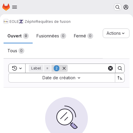
Page d'accueil
Passer au contenu principal
M
EOLE
Zéphir
Requêtes de fusion
Requêtes de fusion
Actions
Ouvert
Fusionnées
Fermé
0
0
0
Tous
0
Toggle search history
Label
=
2
Sort by:
Date de création