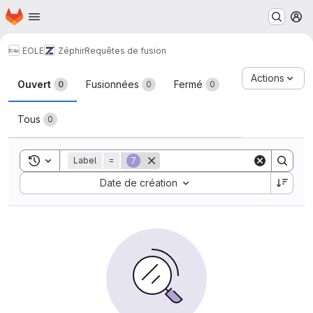
Page d'accueil
Passer au contenu principal
M
EOLE
Zéphir
Requêtes de fusion
Requêtes de fusion
Actions
Ouvert
Fusionnées
Fermé
0
0
0
Tous
0
Toggle search history
Label
=
7
Sort by:
Date de création