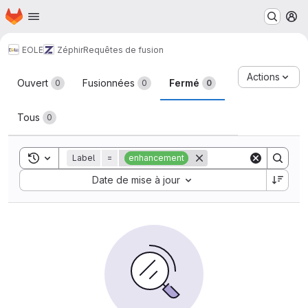
Page d'accueil
Passer au contenu principal
M
EOLE
Zéphir
Requêtes de fusion
Requêtes de fusion
Actions
Ouvert
Fusionnées
Fermé
0
0
0
Tous
0
Toggle search history
Label
=
enhancement
Sort by:
Date de mise à jour