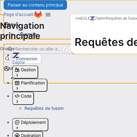
Passer au contenu principal
Page d'accueil
EOLE
Zéphir
Requêtes de fusio
Navigation
Menu
principale
Explorer
Requêtes de
Groupe
Rechercher ou aller à…
/
Connexion
Zéphir
Menu
Gestion
Explorer
Planification
Code
Requêtes de fusion
-
Déploiement
Opération