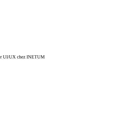
er UI/UX
chez
INETUM