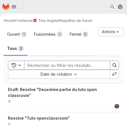
Page d'accueil
Passer au contenu principal
M
Vincent Fontesse
Tuto Angular
Requêtes de fusion
Requêtes de fusion
Actions
Ouvert
Fusionnées
Fermé
1
1
0
Tous
2
Toggle search history
Sort by:
Date de création
Draft: Resolve "Deuxième partie du tuto open
classroom"
!2
Resolve "Tuto openclassroom"
!1