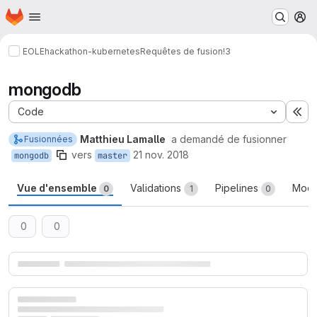
Page d'accueil
Passer au contenu principal
M
EOLE
hackathon-kubernetes
Requêtes de fusion
!3
mongodb
Code
Éte
Matthieu Lamalle
a demandé de fusionner
Fusionnées
vers
21 nov. 2018
mongodb
master
Vue d'ensemble
Validations
Pipelines
Modi
0
1
0
0
0
Rapports de requête de fusion