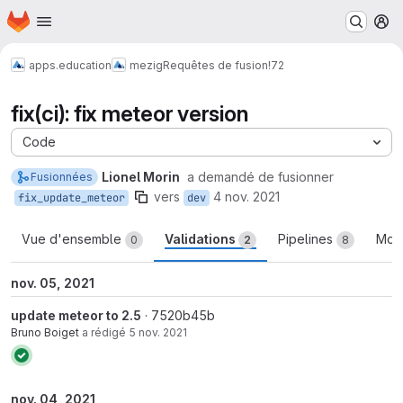
Page d'accueil
Passer au contenu principal
M
apps.education
mezig
Requêtes de fusion
!72
fix(ci): fix meteor version
Code
Lionel Morin
a demandé de fusionner
Fusionnées
vers
4 nov. 2021
fix_update_meteor
dev
Vue d'ensemble
Validations
Pipelines
Modi
0
2
8
nov. 05, 2021
update meteor to 2.5
· 7520b45b
Bruno Boiget
a rédigé
5 nov. 2021
nov. 04, 2021