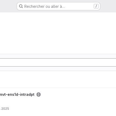
Rechercher ou aller à…
/
tradpt
mvt-ens1d-intradpt
. 2025