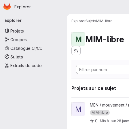
Page d'accueil
Passer au contenu principal
Explorer
Navigation principale
Explorer
Explorer
Sujets
MIM-libre
Projets
MIM-libre
M
Groupes
Catalogue CI/CD
Sujets
Extraits de code
Projets sur ce sujet
Afficher le projet mvt-ens1d-in
MEN / mouvement /
M
MIM-libre
0
Mis à jour
28 janv