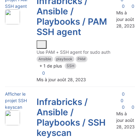
Infrabricks /
SSH agent
0
0
Ansible /
Mis à
Playbooks /
PAM
jour
août
28, 2023
SSH agent
Use PAM + SSH agent for sudo auth
Ansible
playbook
PAM
+ 1 de plus
SSH
0
Mis à jour
août 28, 2023
Afficher le
0
Infrabricks /
projet SSH
0
keyscan
0
0
Ansible /
Mis à
Playbooks /
SSH
jour
août
28, 2023
keyscan