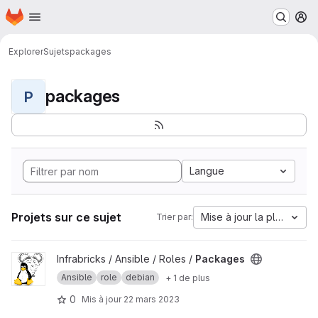
Page d'accueil
Passer au contenu principal
M
Explorer
Sujets
packages
packages
P
Langue
Projets sur ce sujet
Mise à jour la plus anci
Trier par:
Afficher le projet Packages
Infrabricks / Ansible / Roles /
Packages
Ansible
role
debian
+ 1 de plus
0
Mis à jour
22 mars 2023