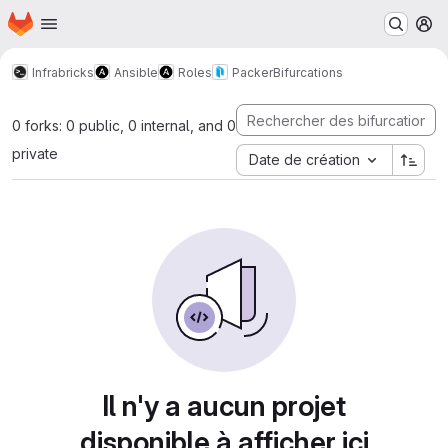
Page d'accueil
Passer au contenu principal
M
Infrabricks
Ansible
Roles
Packer
Bifurcations
0 forks: 0 public, 0 internal, and 0
private
Date de création
Il n'y a aucun projet
disponible à afficher ici