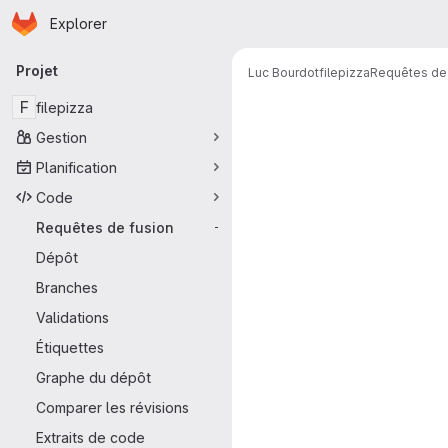
Page d'accueil
Passer au contenu principal
Explorer
Navigation principale
Projet
Luc Bourdot
filepizza
Requêtes de 
Requêtes de 
F
filepizza
Gestion
Planification
Code
Requêtes de fusion
-
Dépôt
Branches
Validations
Étiquettes
Graphe du dépôt
Comparer les révisions
Extraits de code